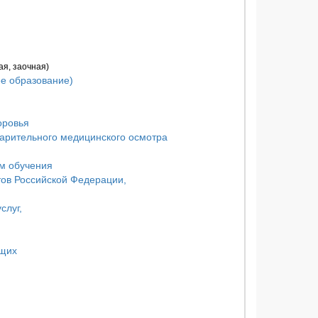
ая, заочная)
е образование)
оровья
арительного медицинского осмотра
ам обучения
тов Российской Федерации,
слуг,
ющих