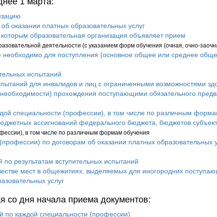
нее 1 марта:
изацию
 об оказании платных образовательных услуг
 которым образовательная организация объявляет прием
разовательной деятельности (с указанием форм обучения (очная, очно-заочн
е необходимо для поступления (основное общее или среднее обще
тельных испытаний
пытаний для инвалидов и лиц с ограниченными возможностями зд
 необходимости) прохождения поступающими обязательного предв
дой специальности (профессии), в том числе по различным форм
бюджетных ассигнований федерального бюджета, бюджетов субъек
фессии), в том числе по различным формам обучения
(профессии) по договорам об оказании платных образовательных у
 по результатам вступительных испытаний
естве мест в общежитиях, выделяемых для иногородних поступа
разовательных услуг
 со дня начала приема документов:
й по каждой специальности (профессии)