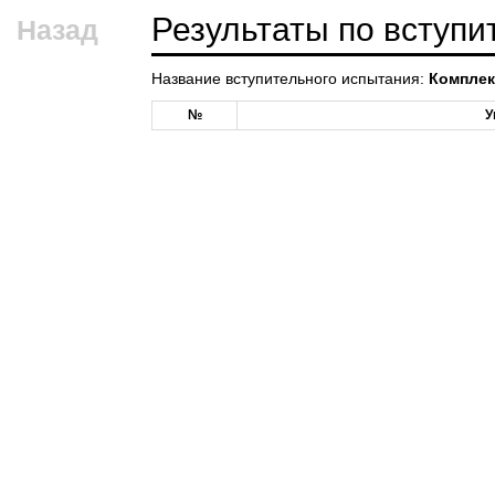
Результаты по вступ
Назад
Название вступительного испытания:
Комплек
№
У