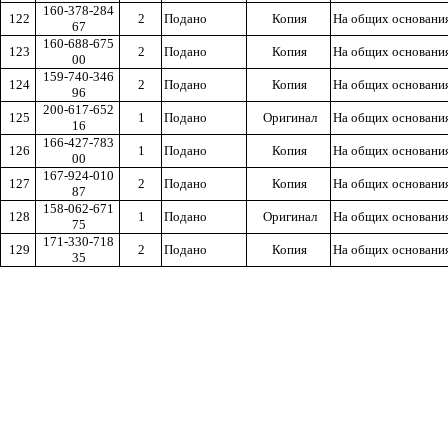
160-378-284
122
2
Подано
Копия
На общих основани
67
160-688-675
123
2
Подано
Копия
На общих основани
00
159-740-346
124
2
Подано
Копия
На общих основани
96
200-617-652
125
1
Подано
Оригинал
На общих основани
16
166-427-783
126
1
Подано
Копия
На общих основани
00
167-924-010
127
2
Подано
Копия
На общих основани
87
158-062-671
128
1
Подано
Оригинал
На общих основани
75
171-330-718
129
2
Подано
Копия
На общих основани
35