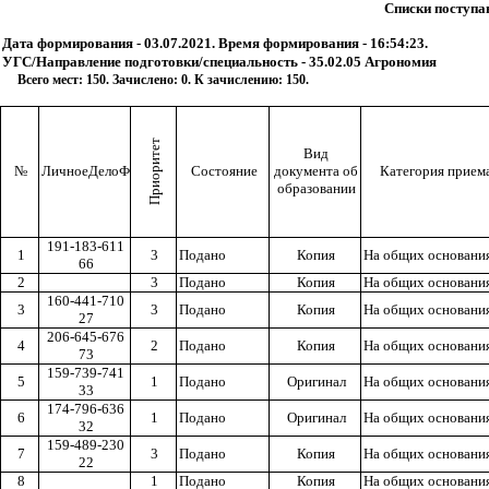
Списки поступ
Дата формирования - 03.07.2021. Время формирования - 16:54:23.
УГС/Направление подготовки/специальность - 35.02.05 Агрономия
Всего мест: 150. Зачислено: 0. К зачислению: 150.
Приоритет
Вид
№
ЛичноеДелоФизическоеЛицоСНИЛС
Состояние
документа об
Категория прием
образовании
191-183-611
1
3
Подано
Копия
На общих основани
66
2
3
Подано
Копия
На общих основани
160-441-710
3
3
Подано
Копия
На общих основани
27
206-645-676
4
2
Подано
Копия
На общих основани
73
159-739-741
5
1
Подано
Оригинал
На общих основани
33
174-796-636
6
1
Подано
Оригинал
На общих основани
32
159-489-230
7
3
Подано
Копия
На общих основани
22
8
1
Подано
Копия
На общих основани