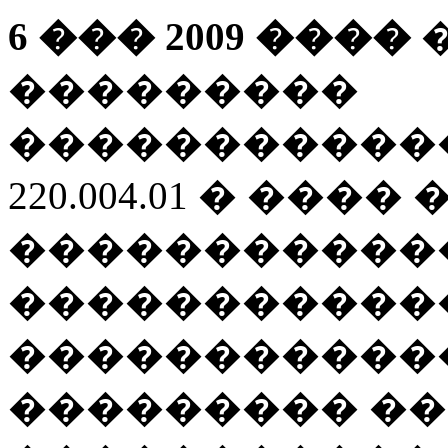
6 ��� 2009 ����
���������
�����������
220.004.01 � ����
�����������
�����������
�����������
��������� �� �