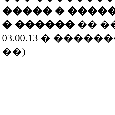
����� � ���
� �����
�
�� �
03.00.13 � ����
��)