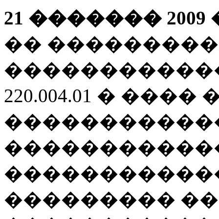
21 ������� 200
9
�� ���������
�����������
220.004.01 � ����
�����������
�����������
�����������
��������� �� �