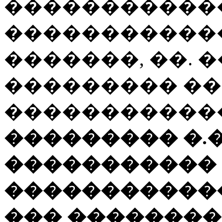
������������
������������ 
�������, ��. �
��������� �
�����������
��������� �.�
�
����������
�����������
��� ��������