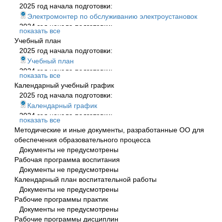
2025 год начала подготовки:
Электромонтер по обслуживанию электроустановок
2024 год начала подготовки:
показать все
ОППП - Электромонтер
Учебный план
2023 год начала подготовки:
2025 год начала подготовки:
Программа профессионального обучения
Учебный план
2022 год начала подготовки:
2024 год начала подготовки:
показать все
Программа профессионального обучения
Электромонтер по обслуживанию электроустановок
Календарный учебный график
2021 год начала подготовки:
2023 год начала подготовки:
2025 год начала подготовки:
Программа профессионального обучения
Учебный план
Календарный график
2020 год начала подготовки:
2022 год начала подготовки:
2024 год начала подготовки:
Программа профессионального обучения
показать все
Учебный план
кал.граф.электромонтер
Методические и иные документы, разработанные ОО для
2021 год начала подготовки:
2022 год начала подготовки:
обеспечения образовательного процесса
учебный план
календарный график
Документы не предусмотрены
2020 год начала подготовки:
2021 год начала подготовки:
Рабочая программа воспитания
учебный план
календарный график
Документы не предусмотрены
2020 год начала подготовки:
Календарный план воспитательной работы
календарный график
Документы не предусмотрены
Рабочие программы практик
Документы не предусмотрены
Рабочие программы дисциплин