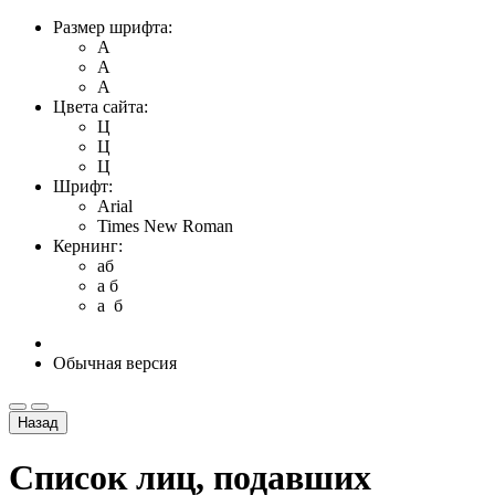
Размер шрифта:
A
A
A
Цвета сайта:
Ц
Ц
Ц
Шрифт:
Arial
Times New Roman
Кернинг:
aб
a б
a б
Обычная версия
Назад
Список лиц, подавших