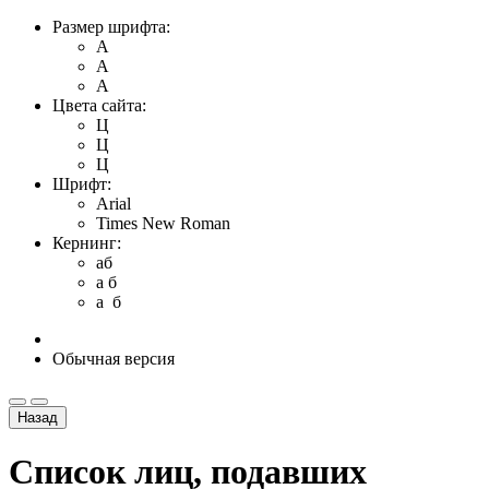
Размер шрифта:
A
A
A
Цвета сайта:
Ц
Ц
Ц
Шрифт:
Arial
Times New Roman
Кернинг:
aб
a б
a б
Обычная версия
Назад
Список лиц, подавших