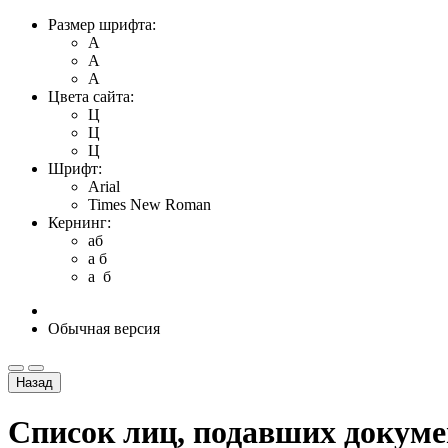
Размер шрифта:
A
A
A
Цвета сайта:
Ц
Ц
Ц
Шрифт:
Arial
Times New Roman
Кернинг:
aб
a б
a б
Обычная версия
Назад
Список лиц, подавших докум