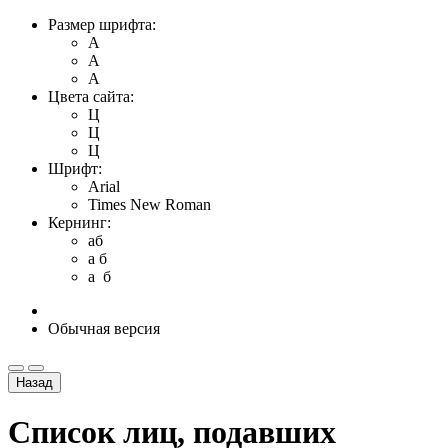
Размер шрифта:
A
A
A
Цвета сайта:
Ц
Ц
Ц
Шрифт:
Arial
Times New Roman
Кернинг:
aб
a б
a б
Обычная версия
Назад
Список лиц, подавших