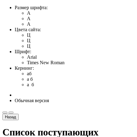
Размер шрифта:
A
A
A
Цвета сайта:
Ц
Ц
Ц
Шрифт:
Arial
Times New Roman
Кернинг:
aб
a б
a б
Обычная версия
Назад
Список поступающих