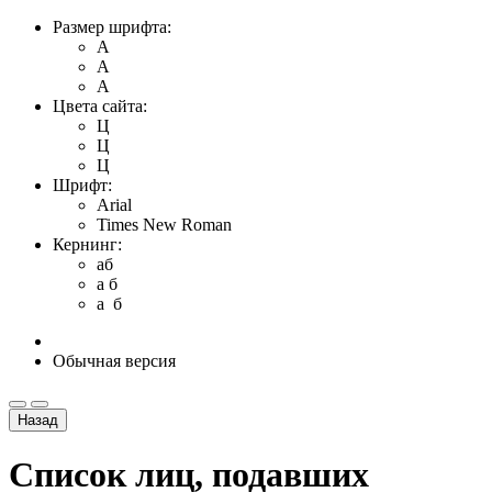
Размер шрифта:
A
A
A
Цвета сайта:
Ц
Ц
Ц
Шрифт:
Arial
Times New Roman
Кернинг:
aб
a б
a б
Обычная версия
Назад
Список лиц, подавших