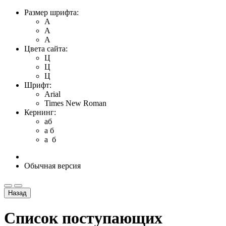
Размер шрифта:
A
A
A
Цвета сайта:
Ц
Ц
Ц
Шрифт:
Arial
Times New Roman
Кернинг:
aб
a б
a б
Обычная версия
Назад
Список поступающих