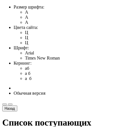
Размер шрифта:
A
A
A
Цвета сайта:
Ц
Ц
Ц
Шрифт:
Arial
Times New Roman
Кернинг:
aб
a б
a б
Обычная версия
Назад
Список поступающих