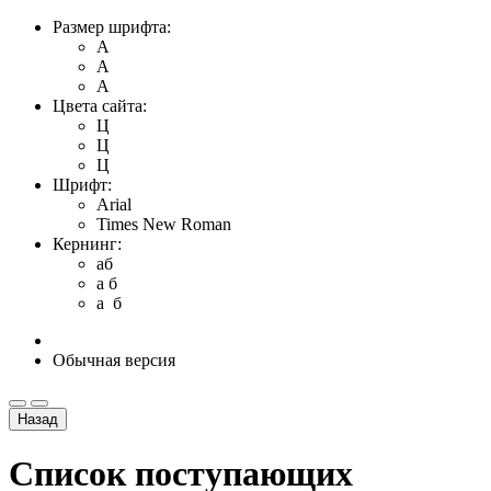
Размер шрифта:
A
A
A
Цвета сайта:
Ц
Ц
Ц
Шрифт:
Arial
Times New Roman
Кернинг:
aб
a б
a б
Обычная версия
Назад
Список поступающих