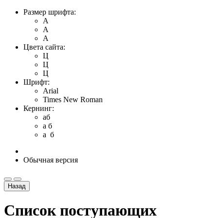
Размер шрифта:
A
A
A
Цвета сайта:
Ц
Ц
Ц
Шрифт:
Arial
Times New Roman
Кернинг:
aб
a б
a б
Обычная версия
Назад
Список поступающих