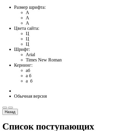
Размер шрифта:
A
A
A
Цвета сайта:
Ц
Ц
Ц
Шрифт:
Arial
Times New Roman
Кернинг:
aб
a б
a б
Обычная версия
Назад
Список поступающих