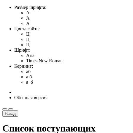
Размер шрифта:
A
A
A
Цвета сайта:
Ц
Ц
Ц
Шрифт:
Arial
Times New Roman
Кернинг:
aб
a б
a б
Обычная версия
Назад
Список поступающих