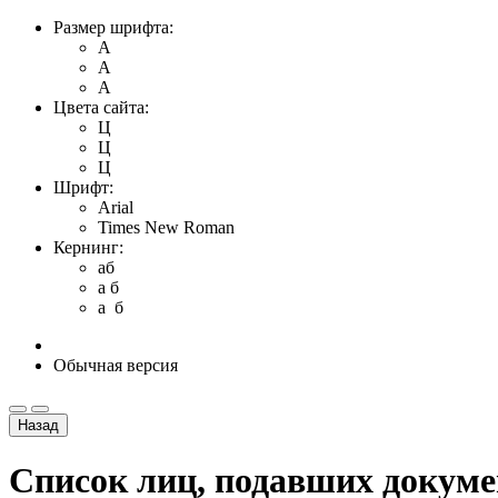
Размер шрифта:
A
A
A
Цвета сайта:
Ц
Ц
Ц
Шрифт:
Arial
Times New Roman
Кернинг:
aб
a б
a б
Обычная версия
Назад
Список лиц, подавших докум