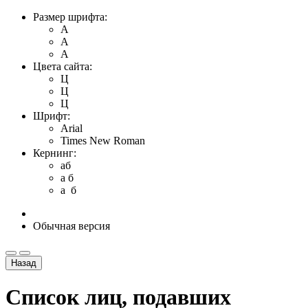
Размер шрифта:
A
A
A
Цвета сайта:
Ц
Ц
Ц
Шрифт:
Arial
Times New Roman
Кернинг:
aб
a б
a б
Обычная версия
Назад
Список лиц, подавших