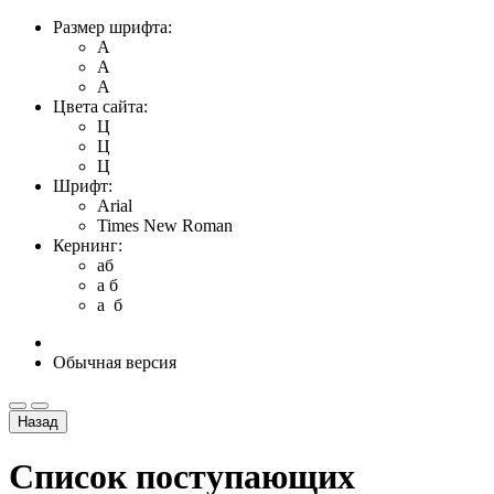
Размер шрифта:
A
A
A
Цвета сайта:
Ц
Ц
Ц
Шрифт:
Arial
Times New Roman
Кернинг:
aб
a б
a б
Обычная версия
Назад
Список поступающих