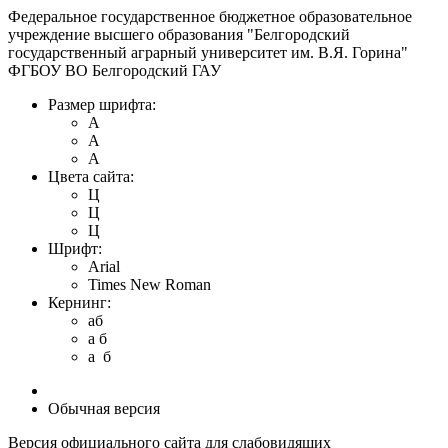
Федеральное государственное бюджетное образовательное
учреждение высшего образования "Белгородский
государственный аграрный университет им. В.Я. Горина"
ФГБОУ ВО Белгородский ГАУ
Размер шрифта:
A
A
A
Цвета сайта:
Ц
Ц
Ц
Шрифт:
Arial
Times New Roman
Кернинг:
aб
a б
a б
Обычная версия
Версия официального сайта для слабовидящих