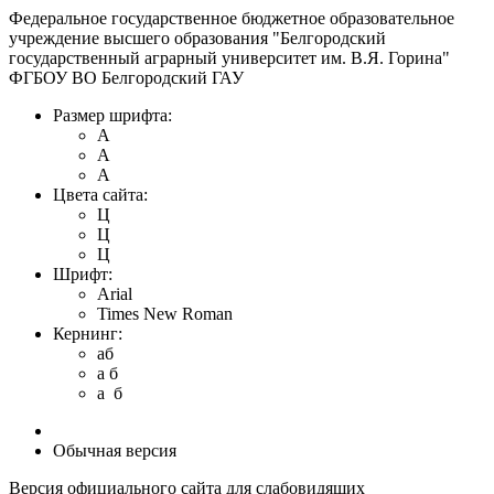
Федеральное государственное бюджетное образовательное
учреждение высшего образования "Белгородский
государственный аграрный университет им. В.Я. Горина"
ФГБОУ ВО Белгородский ГАУ
Размер шрифта:
A
A
A
Цвета сайта:
Ц
Ц
Ц
Шрифт:
Arial
Times New Roman
Кернинг:
aб
a б
a б
Обычная версия
Версия официального сайта для слабовидящих