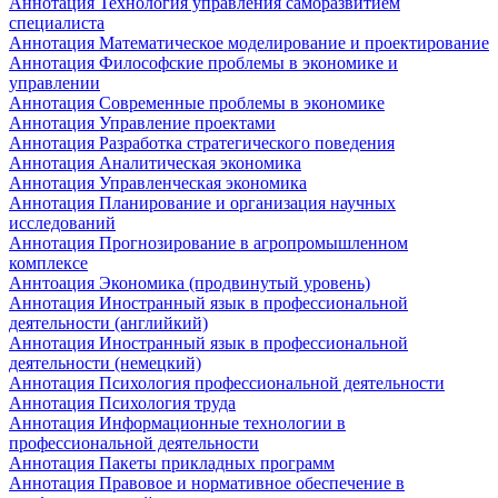
Аннотация Технология управления саморазвитием
специалиста
Аннотация Математическое моделирование и проектирование
Аннотация Философские проблемы в экономике и
управлении
Аннотация Современные проблемы в экономике
Аннотация Управление проектами
Аннотация Разработка стратегического поведения
Аннотация Аналитическая экономика
Аннотация Управленческая экономика
Аннотация Планирование и организация научных
исследований
Аннотация Прогнозирование в агропромышленном
комплексе
Аннтоация Экономика (продвинутый уровень)
Аннотация Иностранный язык в профессиональной
деятельности (английкий)
Аннотация Иностранный язык в профессиональной
деятельности (немецкий)
Аннотация Психология профессиональной деятельности
Аннотация Психология труда
Аннотация Информационные технологии в
профессиональной деятельности
Аннотация Пакеты прикладных программ
Аннотация Правовое и нормативное обеспечение в