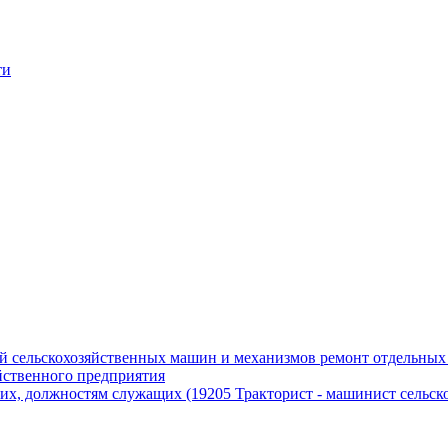
ти
й сельскохозяйственных машин и механизмов ремонт отдельных 
йственного предприятия
х, должностям служащих (19205 Тракторист - машинист сельско