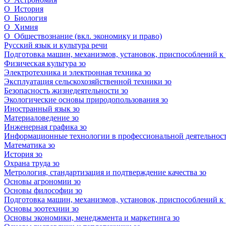
О_История
О_Биология
О_Химия
О_Обществознание (вкл. экономику и право)
Русский язык и культура речи
Подготовка машин, механизмов, установок, приспособлений к
Физическая культура зо
Электротехника и электронная техника зо
Эксплуатация сельскохозяйственной техники зо
Безопасность жизнедеятельности зо
Экологические основы природопользования зо
Иностранный язык зо
Материаловедение зо
Инженерная графика зо
Информационные технологии в профессиональной деятельност
Математика зо
История зо
Охрана труда зо
Метрология, стандартизация и подтверждение качества зо
Основы агрономии зо
Основы философии зо
Подготовка машин, механизмов, установок, приспособлений к 
Основы зоотехнии зо
Основы экономики, менеджмента и маркетинга зо