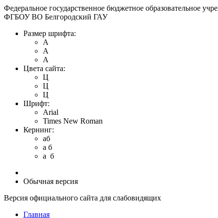
Федеральное государственное бюджетное образовательное учр
ФГБОУ ВО Белгородский ГАУ
Размер шрифта:
A
A
A
Цвета сайта:
Ц
Ц
Ц
Шрифт:
Arial
Times New Roman
Кернинг:
aб
a б
a б
Обычная версия
Версия официального сайта для слабовидящих
Главная