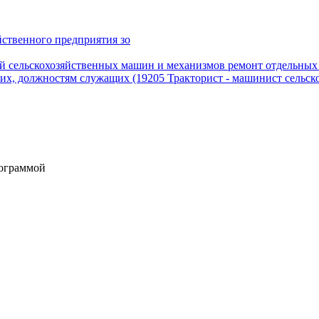
йственного предприятия зо
 сельскохозяйственных машин и механизмов ремонт отдельных д
х, должностям служащих (19205 Тракторист - машинист сельско
рограммой