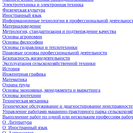
Электротехника и электронная техника
Физическая культура
Иностранный язык
Информационные технологии в профессиональной деятельнос
Материаловедение
Метрология, стандартизация и подтверждение качества
Основы агрономии
Основы философии
Основы гидравлики и теплотехники
Правовые основы профессиональной деятельности
Безопасность жизнедеятельности
Эксплуатация сельскохозяйственной техники
История
Инженерная графика
Математика
Охрана труда
Основы экономики, менеджмента и маркетинга
Основы зоотехнии
Техническая механика
Техническое обслуживание и диагностирование неисправносте
Управление работами машинно-тракторного парка сельскохозя
Выполнение работ по одной или нескольким профессиям рабочи
О_Литература
О_Иностранный язык
О_Астрономия