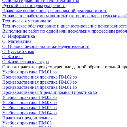
Основы гидравлики и теплотехники зо
Русский язык и культура речи зо
Правовые основы профессиональной деятельности зо
Управление работами машинно-тракторного парка сельскохозя
Техническая механика зо
Техническое обслуживание и диагностирование неисправностей
Выполнение работ по одной или нескольким профессиям рабочи
О_Информатика
О_Математика
О_Основы безопасности жизнедеятельности
О_Русский язык
О_Физика
О_Физическая культура
Список практик, предусмотренные данной образовательной п
Учебная практика ПМ.01 зо
Производственная практика ПМ.02 зо
Производственная практика ПМ.03 зо
Производственная практика ПМ.01 зо
Производственная (преддипломная) практика зо
Учебная практика ПМ.02 зо
Учебная практика ПМ.03 зо
Учебная практика ПМ.05 зо
Учебная практика ПМ.04 зо
Практика преддипломная
Учебная практика ПМ 03