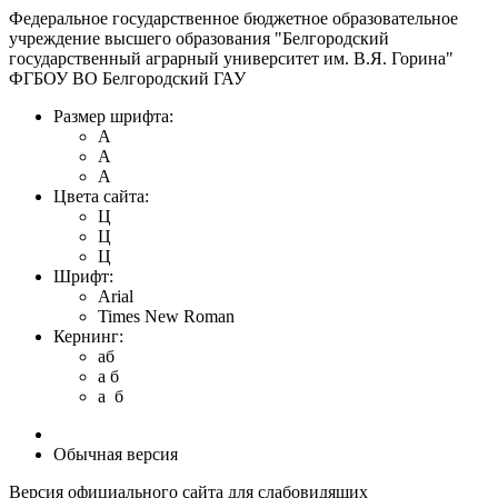
Федеральное государственное бюджетное образовательное
учреждение высшего образования "Белгородский
государственный аграрный университет им. В.Я. Горина"
ФГБОУ ВО Белгородский ГАУ
Размер шрифта:
A
A
A
Цвета сайта:
Ц
Ц
Ц
Шрифт:
Arial
Times New Roman
Кернинг:
aб
a б
a б
Обычная версия
Версия официального сайта для слабовидящих