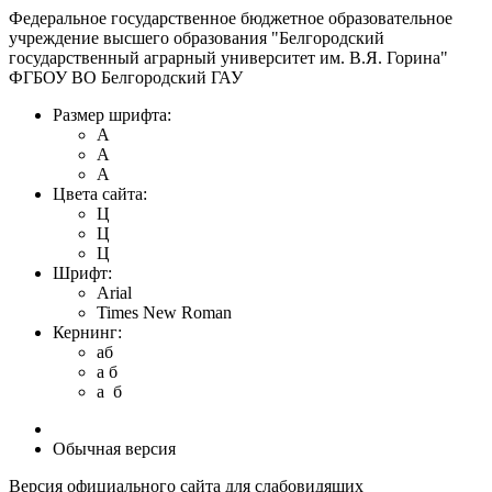
Федеральное государственное бюджетное образовательное
учреждение высшего образования "Белгородский
государственный аграрный университет им. В.Я. Горина"
ФГБОУ ВО Белгородский ГАУ
Размер шрифта:
A
A
A
Цвета сайта:
Ц
Ц
Ц
Шрифт:
Arial
Times New Roman
Кернинг:
aб
a б
a б
Обычная версия
Версия официального сайта для слабовидящих