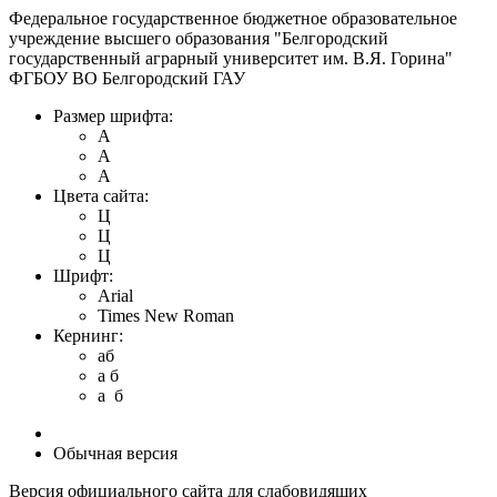
Федеральное государственное бюджетное образовательное
учреждение высшего образования "Белгородский
государственный аграрный университет им. В.Я. Горина"
ФГБОУ ВО Белгородский ГАУ
Размер шрифта:
A
A
A
Цвета сайта:
Ц
Ц
Ц
Шрифт:
Arial
Times New Roman
Кернинг:
aб
a б
a б
Обычная версия
Версия официального сайта для слабовидящих