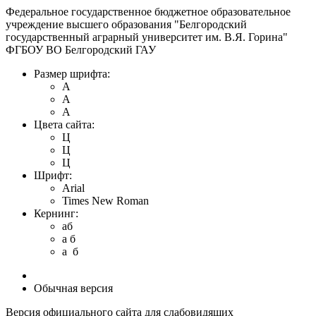
Федеральное государственное бюджетное образовательное
учреждение высшего образования "Белгородский
государственный аграрный университет им. В.Я. Горина"
ФГБОУ ВО Белгородский ГАУ
Размер шрифта:
A
A
A
Цвета сайта:
Ц
Ц
Ц
Шрифт:
Arial
Times New Roman
Кернинг:
aб
a б
a б
Обычная версия
Версия официального сайта для слабовидящих