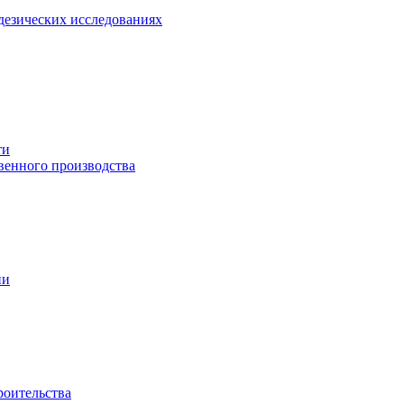
езических исследованиях
ти
венного производства
ии
роительства