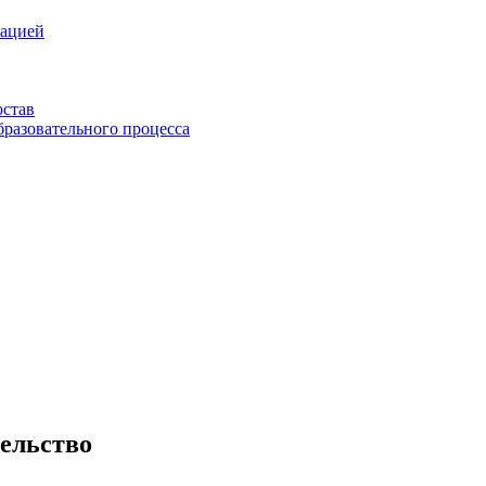
зацией
остав
бразовательного процесса
ельство