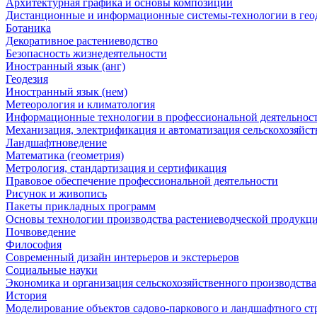
Архитектурная графика и основы композиции
Дистанционные и информационные системы-технологии в геод
Ботаника
Декоративное растениеводство
Безопасность жизнедеятельности
Иностранный язык (анг)
Геодезия
Иностранный язык (нем)
Метеорология и климатология
Информационные технологии в профессиональной деятельнос
Механизация, электрификация и автоматизация сельскохозяйст
Ландшафтноведение
Математика (геометрия)
Метрология, стандартизация и сертификация
Правовое обеспечение профессиональной деятельности
Рисунок и живопись
Пакеты прикладных программ
Основы технологии производства растениеводческой продукц
Почвоведение
Философия
Современный дизайн интерьеров и экстерьеров
Социальные науки
Экономика и организация сельскохозяйственного производства
История
Моделирование объектов садово-паркового и ландшафтного ст