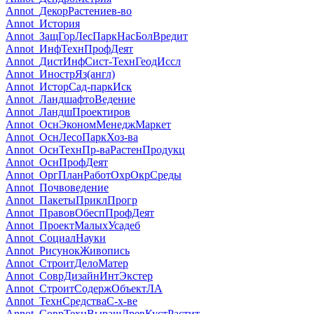
Annot_ДекорРастениев-во
Annot_История
Annot_ЗащГорЛесПаркНасБолВредит
Annot_ИнфТехнПрофДеят
Annot_ДистИнфСист-ТехнГеодИссл
Annot_ИнострЯз(англ)
Annot_ИсторСад-паркИск
Annot_ЛандшафтоВедение
Annot_ЛандшПроектиров
Annot_ОснЭкономМенеджМаркет
Annot_ОснЛесоПаркХоз-ва
Annot_ОснТехнПр-ваРастенПродукц
Annot_ОснПрофДеят
Annot_ОргПланРаботОхрОкрСреды
Annot_Почвоведение
Annot_ПакетыПриклПрогр
Annot_ПравовОбеспПрофДеят
Annot_ПроектМалыхУсадеб
Annot_СоциалНауки
Annot_РисунокЖивопись
Annot_СтроитДелоМатер
Annot_СоврДизайнИнтЭкстер
Annot_СтроитСодержОбъектЛА
Annot_ТехнСредстваС-х-ве
Annot_СоврТехнВыращДревКустРастит