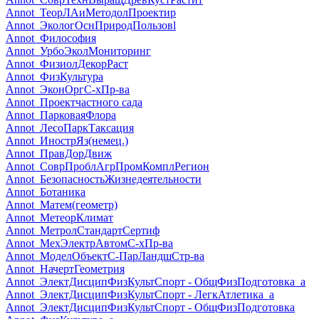
Annot_ТеорЛАиМетодолПроектир
Annot_ЭкологОснПриродПользовl
Annot_Философия
Annot_УрбоЭколМониторинг
Annot_ФизиолДекорРаст
Annot_ФизКультура
Annot_ЭконОргС-хПр-ва
Annot_Проектчастного сада
Annot_ПарковаяФлора
Annot_ЛесоПаркТаксация
Annot_ИнострЯз(немец.)
Annot_ПравДорДвиж
Annot_СоврПроблАгрПромКомплРегион
Annot_БезопасностьЖизнедеятельности
Annot_Ботаника
Annot_Матем(геометр)
Annot_МетеорКлимат
Annot_МетролСтандартСертиф
Annot_МехЭлектрАвтомС-хПр-ва
Annot_МоделОбъектС-ПарЛандшСтр-ва
Annot_НачертГеометрия
Annot_ЭлектДисципФизКультСпорт - ОбщФизПодготовка_а
Annot_ЭлектДисципФизКультСпорт - ЛегкАтлетика_а
Annot_ЭлектДисципФизКультСпорт - ОбщФизПодготовка