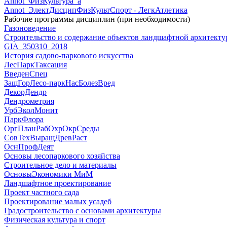
Annot_ФизКультура_а
Annot_ЭлектДисципФизКультСпорт - ЛегкАтлетика
Рабочие программы дисциплин (при необходимости)
Газоноведение
Строительство и содержание объектов ландшафтной архитект
GIA_350310_2018
История садово-паркового искусства
ЛесПаркТаксация
ВведенСпец
ЗащГорЛесо-паркНасБолезВред
ДекорДендр
Дендрометрия
УрбЭколМонит
ПаркФлора
ОргПланРабОхрОкрСреды
СовТехВыращДревРаст
ОснПрофДеят
Основы лесопаркового хозяйства
Строительное дело и материалы
ОсновыЭкономики МиМ
Ландшафтное проектирование
Проект частного сада
Проектирование малых усадеб
Градостроительство с основами архитектуры
Физическая культура и спорт