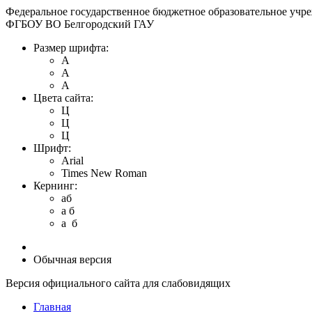
Федеральное государственное бюджетное образовательное учр
ФГБОУ ВО Белгородский ГАУ
Размер шрифта:
A
A
A
Цвета сайта:
Ц
Ц
Ц
Шрифт:
Arial
Times New Roman
Кернинг:
aб
a б
a б
Обычная версия
Версия официального сайта для слабовидящих
Главная