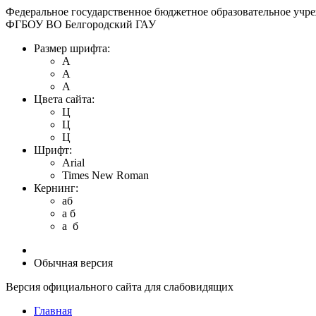
Федеральное государственное бюджетное образовательное учр
ФГБОУ ВО Белгородский ГАУ
Размер шрифта:
A
A
A
Цвета сайта:
Ц
Ц
Ц
Шрифт:
Arial
Times New Roman
Кернинг:
aб
a б
a б
Обычная версия
Версия официального сайта для слабовидящих
Главная