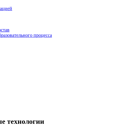
зацией
остав
бразовательного процесса
е технологии