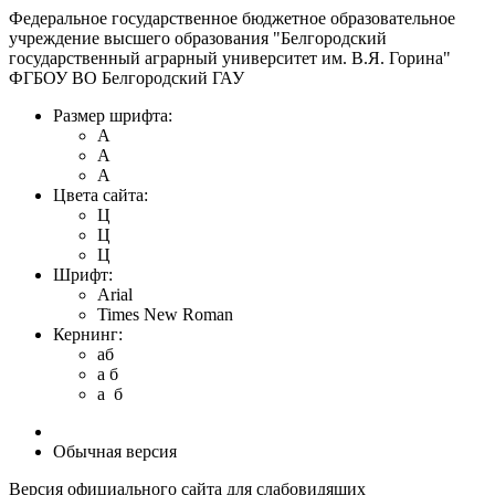
Федеральное государственное бюджетное образовательное
учреждение высшего образования "Белгородский
государственный аграрный университет им. В.Я. Горина"
ФГБОУ ВО Белгородский ГАУ
Размер шрифта:
A
A
A
Цвета сайта:
Ц
Ц
Ц
Шрифт:
Arial
Times New Roman
Кернинг:
aб
a б
a б
Обычная версия
Версия официального сайта для слабовидящих