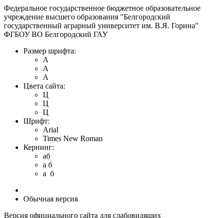
Федеральное государственное бюджетное образовательное
учреждение высшего образования "Белгородский
государственный аграрный университет им. В.Я. Горина"
ФГБОУ ВО Белгородский ГАУ
Размер шрифта:
A
A
A
Цвета сайта:
Ц
Ц
Ц
Шрифт:
Arial
Times New Roman
Кернинг:
aб
a б
a б
Обычная версия
Версия официального сайта для слабовидящих