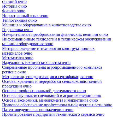
станций очно
История очно
Физика очно
Инространный язык очно
Теплотехника очно
Машины и оборудование в животноводстве очно
Гидравлика очно
Измерительные преобразования физических величин очно
Информационные технологии в техническом обслуживании
машин и оборудования очно
Материаловедение и технология конструкционных
материалов очно
Математика очно
Надежность технических систем очно
Современные проблемы агропромышенного комплекса
региона очно
Метрология, стандартизация и сертификация очно
Основы хранения и переработки сельскохозяйственной
продукции очно
Основы профессиональной деятельности очно
Основы научных исследований в агроинженерии очно
Основы экономики, менеджмента и маркетинга очно
Правовое обеспечение профессиональной деятельности очно
Патентоведение в агроинженерии очно
Проектирование предпритий технического сервиса очно