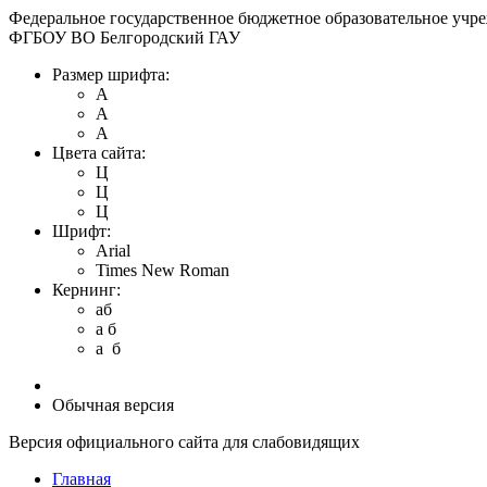
Федеральное государственное бюджетное образовательное учр
ФГБОУ ВО Белгородский ГАУ
Размер шрифта:
A
A
A
Цвета сайта:
Ц
Ц
Ц
Шрифт:
Arial
Times New Roman
Кернинг:
aб
a б
a б
Обычная версия
Версия официального сайта для слабовидящих
Главная