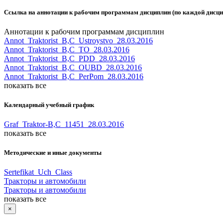
Ссылка на аннотации к рабочим программам дисциплин (по каждой дисцип
Аннотации к рабочим программам дисциплин
Annot_Traktorist_B,C_Ustroystvo_28.03.2016
Annot_Traktorist_B,C_TO_28.03.2016
Annot_Traktorist_B,C_PDD_28.03.2016
Annot_Traktorist_B,C_OUBD_28.03.2016
Annot_Traktorist_B,C_PerPom_28.03.2016
показать все
Календарный учебный график
Graf_Traktor-B,C_11451_28.03.2016
показать все
Методические и иные документы
Sertefikat_Uch_Class
Тракторы и автомобили
Тракторы и автомобили
показать все
×