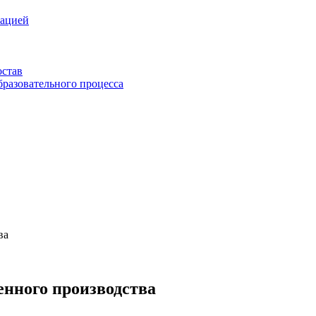
зацией
остав
бразовательного процесса
ва
енного производства