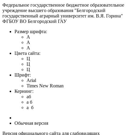
Федеральное государственное бюджетное образовательное
учреждение высшего образования "Белгородский
государственный аграрный университет им. В.Я. Горина"
ФГБОУ ВО Белгородский ГАУ
Размер шрифта:
A
A
A
Цвета сайта:
Ц
Ц
Ц
Шрифт:
Arial
Times New Roman
Кернинг:
aб
a б
a б
Обычная версия
Версия официального сайта для слабовидящих