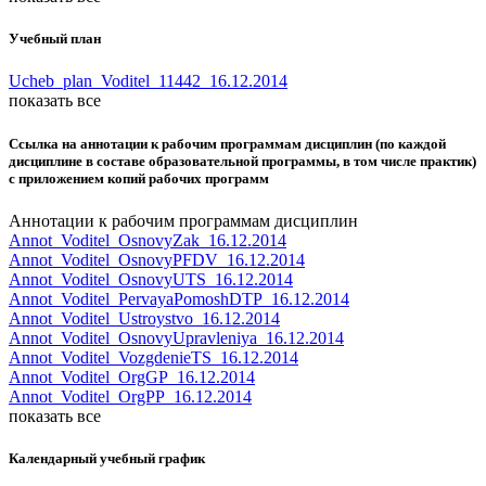
Учебный план
Ucheb_plan_Voditel_11442_16.12.2014
показать все
Ссылка на аннотации к рабочим программам дисциплин (по каждой
дисциплине в составе образовательной программы, в том числе практик)
с приложением копий рабочих программ
Аннотации к рабочим программам дисциплин
Annot_Voditel_OsnovyZak_16.12.2014
Annot_Voditel_OsnovyPFDV_16.12.2014
Annot_Voditel_OsnovyUTS_16.12.2014
Annot_Voditel_PervayaPomoshDTP_16.12.2014
Annot_Voditel_Ustroystvo_16.12.2014
Annot_Voditel_OsnovyUpravleniya_16.12.2014
Annot_Voditel_VozgdenieTS_16.12.2014
Annot_Voditel_OrgGP_16.12.2014
Annot_Voditel_OrgPP_16.12.2014
показать все
Календарный учебный график