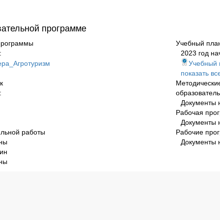
вательной программе
программы
Учебный пла
:
2023 год на
ра_Агротуризм
Учебный 
показать вс
к
Методически
:
образователь
Документы 
Рабочая про
Документы 
ельной работы
Рабочие про
ны
Документы 
ин
ны