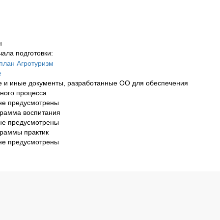
н
чала подготовки:
план Агротуризм
е
е и иные документы, разработанные ОО для обеспечения
ного процесса
не предусмотрены
грамма воспитания
не предусмотрены
граммы практик
не предусмотрены