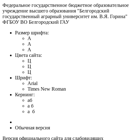
Федеральное государственное бюджетное образовательное
учреждение высшего образования "Белгородский
государственный аграрный университет им. В.Я. Горина"
ФГБОУ ВО Белгородский ГАУ
Размер шрифта:
A
A
A
Цвета сайта:
Ц
Ц
Ц
Шрифт:
Arial
Times New Roman
Кернинг:
aб
a б
a б
Обычная версия
Версия официального сайта для слабовидящих