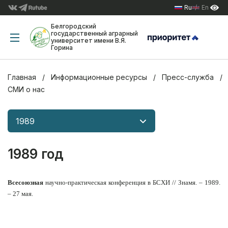
Ru
En
Белгородский
государственный аграрный
университет имени В.Я.
Горина
Главная
Информационные ресурсы
Пресс-служба
СМИ о нас
1989
1989 год
Всесоюзная
научно-практическая конференция в БСХИ // Знамя. – 1989.
– 27 мая.