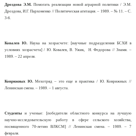
Дроздова Э.М.
Помогать реализации новой аграрной политики / Э.М.
Дроздова, И.Г. Пархоменко // Политическая агитация. – 1989. – № 11. – С.
3-6.
Ковалев Ю.
Наука на хозрасчете: [научные подразделения БСХИ в
условиях хозрасчета] / Ю. Ковалев, В. Ужик,
Н. Федорова // Знамя. –
1989. – 22 апреля.
Коврижных Ю.
Мехотряд – это еще и практика / Ю. Коврижных //
Ленинская смена. – 1989. – 1 августа.
Студенты
и ученые: [победители областного конкурса на лучшую
научно-исследовательскую работу в сфере сельского хозяйства,
посвященного 70-летию ВЛКСМ
]
// Ленинская смена. – 1989. – 7
февраля.