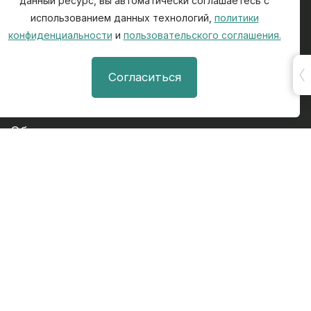
данный ресурс, вы автоматически соглашаетесь с
использованием данных технологий,
политики
Связаться с нами
конфиденциальности
и
пользовательского соглашения.
Согласиться
Абитуриентам
Обучающимся
Наука и инновации
Карта сайта
Университет
Профориентация и трудоустройство
Инфоресурсы