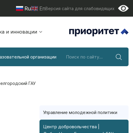
Ru
En
Версия сайта для слабовидящих
ка и инновации
азовательной организации
елгородский ГАУ
Управление молодежной политики
Центр добровольчества |