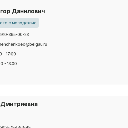
Егор Данилович
боте с молодежью
-910-365-00-23
menchenkoed@belgau.ru
0 - 17:00
00 - 13:00
а Дмитриевна
-908-784-83-48