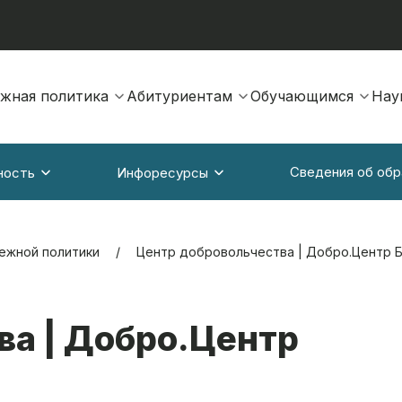
жная политика
Абитуриентам
Обучающимся
Нау
Сведения об обр
ность
Инфоресурсы
ежной политики
Центр добровольчества | Добро.Центр Б
ва | Добро.Центр