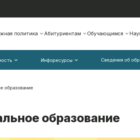
жная политика
Абитуриентам
Обучающимся
Нау
Сведения об обр
ность
Инфоресурсы
е образование
льное образование