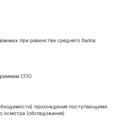
аемых при равенстве среднего балла
ограммам СПО
еобходимости) прохождения поступающими
о осмотра (обследования)