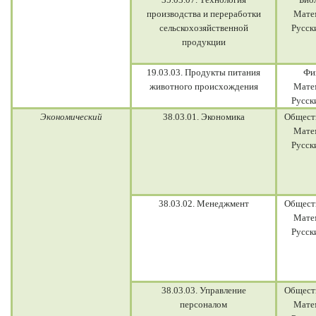
производства и переработки
Мате
сельскохозяйственной
Русск
продукции
19.03.03. Продукты питания
Фи
животного происхождения
Мате
Русск
Экономический
38.03.01. Экономика
Общест
Мате
Русск
38.03.02. Менеджмент
Общест
Мате
Русск
38.03.03. Управление
Общест
персоналом
Мате