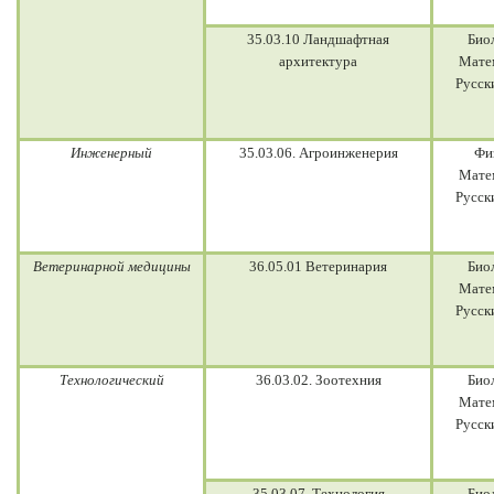
35.03.10 Ландшафтная
Био
архитектура
Мате
Русск
Инженерный
35.03.06. Агроинженерия
Фи
Мате
Русск
Ветеринарной медицины
36.05.01 Ветеринария
Био
Мате
Русск
Технологический
36.03.02. Зоотехния
Био
Мате
Русск
35.03.07. Технология
Био