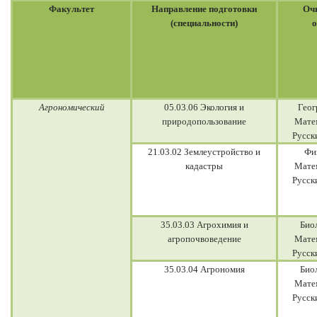
Факультет
Направление подготовки
Оч
(специальности)
о
Агрономический
05.03.06 Экология и
Геог
природопользование
Мате
Русск
21.03.02 Землеустройство и
Фи
кадастры
Мате
Русск
35.03.03 Агрохимия и
Био
агропочвоведение
Мате
Русск
35.03.04 Агрономия
Био
Мате
Русск