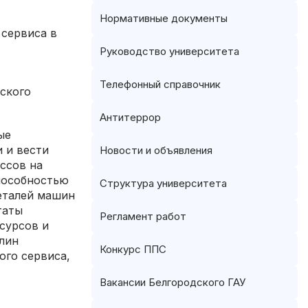
Нормативные документы
 сервиса в
Руководство университета
Телефонный справочник
ского
Антитеррор
ые
 и вести
Новости и объявления
ссов на
способностью
Структура университета
еталей машин
таты
Регламент работ
сурсов и
плин
Конкурс ППС
ого сервиса,
Вакансии Белгородского ГАУ