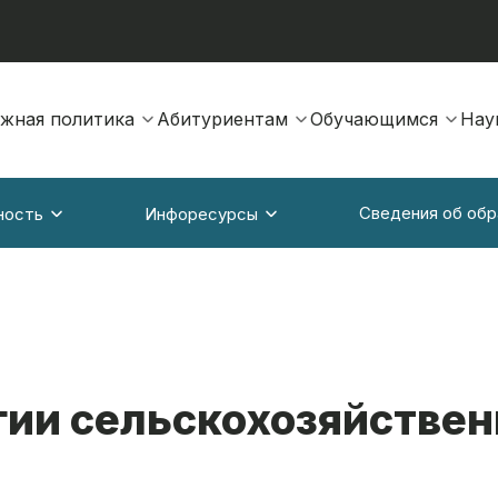
жная политика
Абитуриентам
Обучающимся
Нау
Сведения об обр
ность
Инфоресурсы
гии сельскохозяйствен