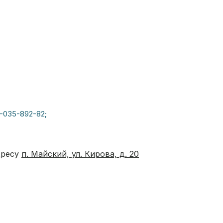
-035-892-82;
дресу
п. Майский, ул. Кирова, д. 20