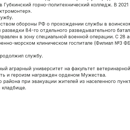
в Губкинский горно-политехнический колледж. В 2021
ектромонтер».
лужбу.
ерством обороны РФ о прохождении службы в воинско
 разведки 84-го отдельного разведывательного батал
правлен в зону специальной военной операции. С 28 а
военно-морском клиническом госпитале (Филиал №3 Ф
продолжил службу.
нный аграрный университет на факультет ветеринарно
ть и героизм награжден орденом Мужества.
го района при эвакуации жителей из населенного пунк
 кладбище.