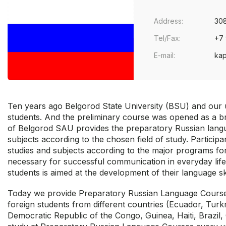
Address:
308
Tel/Fax:
+7 
E-mail:
kap
Ten years ago Belgorod State University (BSU) and our u
students. And the preliminary course was opened as a br
of Belgorod SAU provides the preparatory Russian langu
subjects according to the chosen field of study. Partici
studies and subjects according to the major programs for
necessary for successful communication in everyday life
students is aimed at the development of their language ski
Today we provide Preparatory Russian Language Courses i
foreign students from different countries (Ecuador, Turk
Democratic Republic of the Congo, Guinea, Haiti, Brazil,