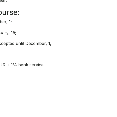
ear.
ourse:
er, 1;
ary, 15;
cepted until December, 1;
RUR + 1% bank service