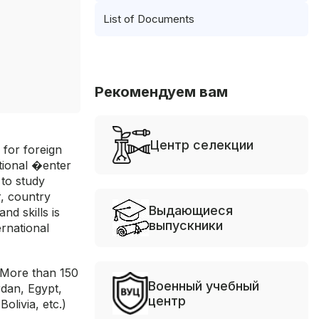
List of Documents
Рекомендуем вам
Центр селекции
 for foreign
tional �enter
to study
r, country
Выдающиеся
nd skills is
выпускники
rnational
. More than 150
Военный учебный
rdan, Egypt,
центр
olivia, etc.)