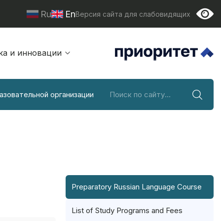
Ru
En
Версия сайта для слабовидящих
ка и инновации
азовательной организации
Preparatory Russian Language Course
List of Study Programs and Fees