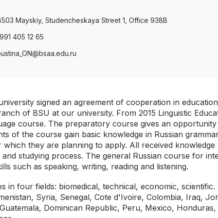
503 Mayskiy, Studencheskaya Street 1, Office 938B
991 405 12 65
ustina_ON@bsaa.edu.ru
niversity signed an agreement of cooperation in education
anch of BSU at our university. From 2015 Linguistic Educa
age course. The preparatory course gives an opportunity 
pants of the course gain basic knowledge in Russian gramma
 which they are planning to apply. All received knowledge a
 and studying process. The general Russian course for inte
lls such as speaking, writing, reading and listening.
n four fields: biomedical, technical, economic, scientific
menistan, Syria, Senegal, Cote d'Ivoire, Colombia, Iraq, Jo
 Guatemala, Dominican Republic, Peru, Mexico, Honduras, B