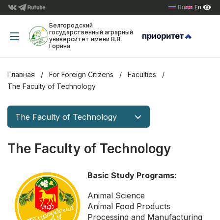
Ru
En
Белгородский
государственный аграрный
университет имени В.Я.
Горина
Главная
For Foreign Citizens
Faculties
The Faculty of Technology
The Faculty of Technology
The Faculty of Technology
Basic S
tudy P
rograms
:
Animal Science
Animal Food Products
Processing and Manufacturing