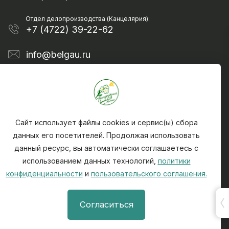
Отдел делопроизводства (Канцелярия):
+7 (4722) 39-22-62
info@belgau.ru
Сайт использует файлы cookies и сервис(ы) сбора
данных его посетителей. Продолжая использовать
данный ресурс, вы автоматически соглашаетесь с
Политика конфиденциальности
использованием данных технологий,
политики
Чтобы сообщить о найденной на сайте ошибке -
конфиденциальности
и
пользовательского соглашения.
выделите текст ошибки и нажмите CTRL + ENTER
При использовании материалов, активная ссылка
Согласиться
на источник (на сайт) info@belgau.ru обязательна.