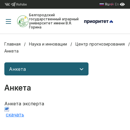
Ru
En
Белгородский
государственный аграрный
университет имени В.Я.
Горина
Главная
Наука и инновации
Центр прогнозирования
Анкета
Анкета
Анкета
Анкета эксперта
скачать