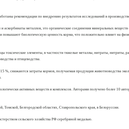
зработаны рекомендации по внедрению результатов исследований в производств
 и аскорбинаты металлов, это органические соединения минеральных веществ
и повышают биологическую ценность корма, что положи­тельно влияет на физ
цы токсические элементы, в частности тяжелые металлы, нитраты, нитриты, р
водства и птицеводства.
15 %, снижаются затраты кормов, получаемая продукция животноводства экол
.
ологически активных веществ и комплексов. Авторами получено бо­лее 10 авто
, Томской, Белгородской областях, Ставропольского края, в Белоруссии.
истерством сельского хозяйства РФ серебряной медалью.