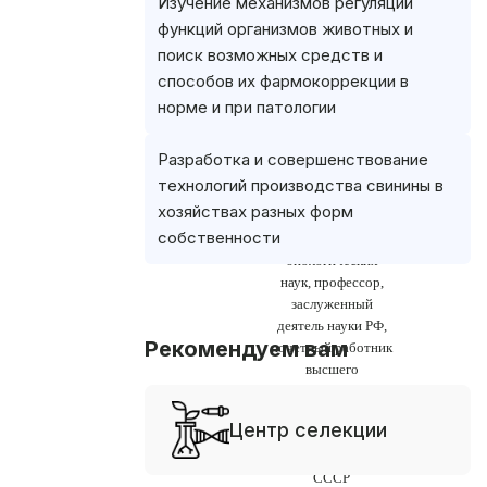
Изучение механизмов регуляции
функций организмов животных и
поиск возможных средств и
способов их фармокоррекции в
норме и при патологии
Бойко Иван
Разработка и совершенствование
Александрович –
технологий производства свинины в
зав. кафедрой
хозяйствах разных форм
зоогигиены и
собственности
кормления, доктор
биологических
наук, профессор,
заслуженный
деятель науки РФ,
Рекомендуем вам
почетный работник
высшего
профессионального
образования РФ,
Центр селекции
лауреат премии
Совета Министров
СССР