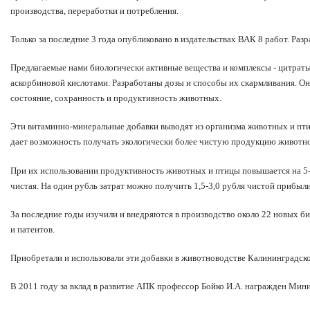
производства, переработки и потребления.
Только за последние 3 года опубликовано в издательствах ВАК 8 работ. Ра
Предлагаемые нами биологически активные вещества и комплексы - цитраты
аскорбиновой кислотами. Разработаны дозы и способы их скармливания. Он
состояние, сохранность и продуктивность животных.
Эти витаминно-минеральные добавки выводят из организма животных и пти
дает возможность получать экологически более чистую продукцию животно
При их использовании продуктивность животных и птицы повышается на 5-
чистая. На один рубль затрат можно получить 1,5-3,0 рубля чистой прибыли
За последние годы изучили и внедряются в производство около 22 новых би
и патентов.
Приобретали и использовали эти добавки в животноводстве Калининградской
В 2011 году за вклад в развитие АПК профессор Бойко И.А. награжден Мин