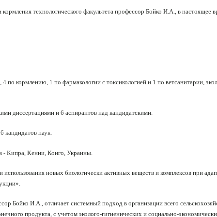
и кормления технологического факультета профессор Бойко И.А., в настоящее в
 4 по кормлению, 1 по фармакологии с токсикологией и 1 по ветсанитарии, экол
кими диссертациями и 6 аспирантов над кандидатскими.
6 кандидатов наук.
- Кипра, Кении, Конго, Украины.
и использования новых биологически активных веществ и комплексов при ада
укции».
ссор Бойко И.А., отличает системный подход в организации всего сельскохозя
конечного продукта, с учетом эколого-гигиенических и социально-экономически