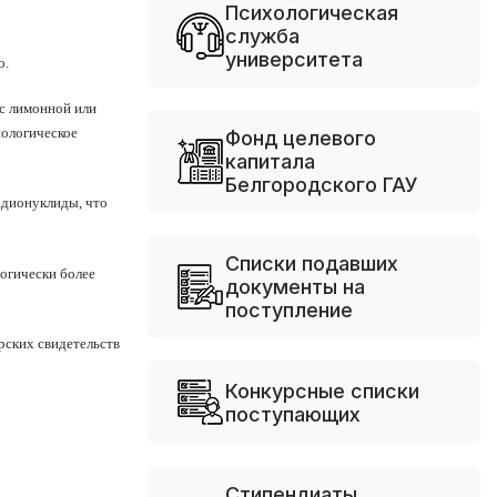
Психологическая
служба
университета
о.
 с лимонной или
иологическое
Фонд целевого
капитала
Белгородского ГАУ
адионуклиды, что
Списки подавших
огически более
документы на
поступление
рских свидетельств
Конкурсные списки
поступающих
Стипендиаты