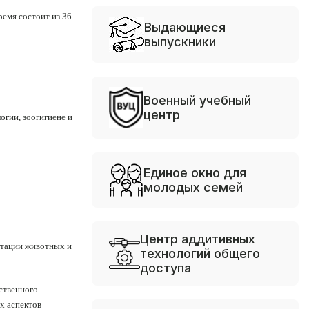
ремя состоит из 36
Выдающиеся
выпускники
Военный учебный
центр
огии, зоогигиене и
Единое окно для
молодых семей
Центр аддитивных
птации животных и
технологий общего
доступа
йственного
х аспектов