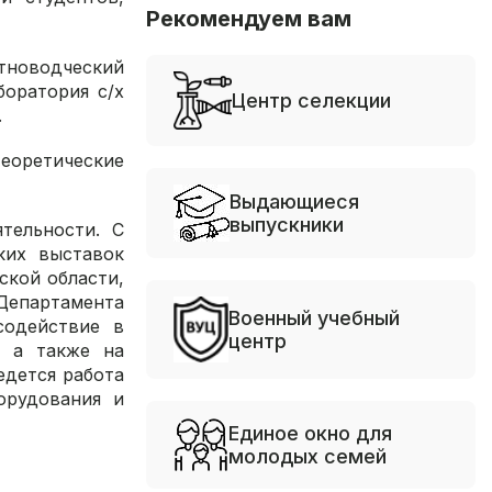
Рекомендуем вам
тноводческий
боратория с/х
Центр селекции
.
теоретические
Выдающиеся
выпускники
тельности. С
ких выставок
ской области,
 Департамента
Военный учебный
содействие в
центр
, а также на
едется работа
орудования и
Единое окно для
молодых семей