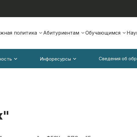
жная политика
Абитуриентам
Обучающимся
Нау
Сведения об обр
ность
Инфоресурсы
к"