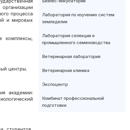
дарственная
Бизнес-инкубаторий
 организации
ного процесса
Лаборатория по изучению систем
ий и мировых
земледелия
Лаборатория селекции и
е комплексы,
промышленного семеноводства
Ветеринарная лаборатория
ный центры.
Ветеринарная клиника
Экспоцентр
ия академии:
Комбинат профессиональной
иологический
подготовки
и студентов,