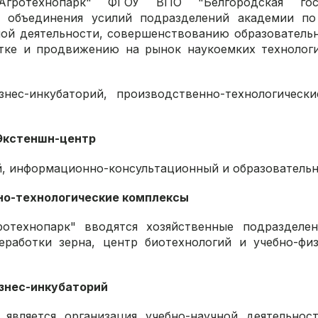
Агротехнопарк" ФГОУ ВПО "Белгородская госу
ю объединения усилий подразделений академии по
ной деятельности, совершенствованию образователь
отке и продвижению на рынок наукоемких технолог
нес-инкубаторий, производственно-технологически
Экстеншн-центр
й, информационно-консультационный и образователь
но-технологические комплексы
технопарк" вводятся хозяйственные подразделен
еработки зерна, центр биотехнологий и учебно-физ
знес-инкубаторий
является организация учебно-научной деятельност