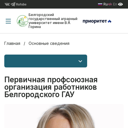
Ru
En
Белгородский
государственный аграрный
университет имени В.Я.
Горина
Главная
Основные сведения
Первичная профсоюзная
организация работников
Белгородского ГАУ